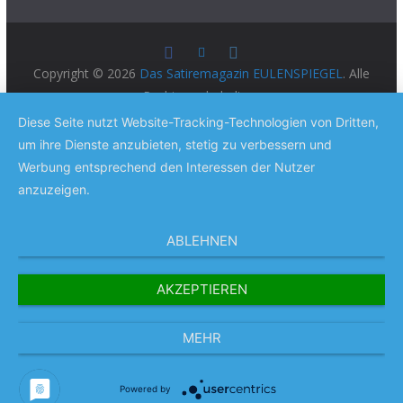
Copyright © 2026
Das Satiremagazin EULENSPIEGEL
. Alle
Rechte vorbehalten.
Theme:
ColorMag Pro
von ThemeGrill. Präsentiert von
Diese Seite nutzt Website-Tracking-Technologien von Dritten,
WordPress
.
um ihre Dienste anzubieten, stetig zu verbessern und
Werbung entsprechend den Interessen der Nutzer
anzuzeigen.
ABLEHNEN
AKZEPTIEREN
MEHR
Powered by