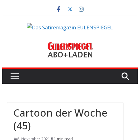
Zum
Inhalt
springen
Cartoon der Woche
(45)
8. November 2021
1 min read