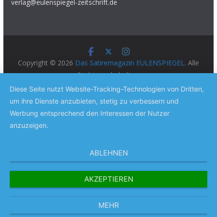
verlag@eulenspiegel-zeitschrift.de
Copyright © 2026
Das Satiremagazin EULENSPIEGEL
. Alle
Rechte vorbehalten.
Theme:
ColorMag Pro
von ThemeGrill. Präsentiert von
Diese Seite nutzt Website-Tracking-Technologien von Dritten,
WordPress
.
um ihre Dienste anzubieten, stetig zu verbessern und
Werbung entsprechend den Interessen der Nutzer
anzuzeigen.
ABLEHNEN
AKZEPTIEREN
MEHR