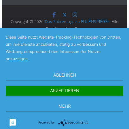
Copyright © 2026
Das Satiremagazin EULENSPIEGEL
. Alle
Rechte vorbehalten.
Theme:
ColorMag Pro
von ThemeGrill. Präsentiert von
Diese Seite nutzt Website-Tracking-Technologien von Dritten,
WordPress
.
um ihre Dienste anzubieten, stetig zu verbessern und
Werbung entsprechend den Interessen der Nutzer
anzuzeigen.
ABLEHNEN
AKZEPTIEREN
MEHR
Powered by