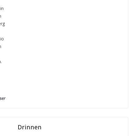
in
n
erg
lio
n
.
ser
Drinnen