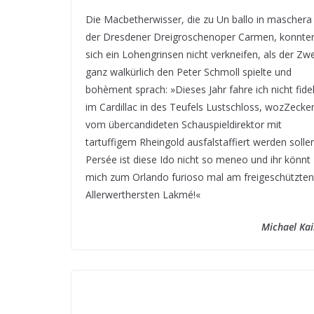
Die Macbetherwisser, die zu Un ballo in maschera 
der Dresdener Dreigroschenoper Carmen, konnte
sich ein Lohengrinsen nicht verkneifen, als der Zw
ganz walkürlich den Peter Schmoll spielte und
bohèment sprach: »Dieses Jahr fahre ich nicht fide
im Cardillac in des Teufels Lustschloss, wozZecke
vom übercandideten Schauspieldirektor mit
tartuffigem Rheingold ausfalstaffiert werden sollen
Persée ist diese Ido nicht so meneo und ihr könnt
mich zum Orlando furioso mal am freigeschützten
Allerwerthersten Lakmé!«
Michael Kai