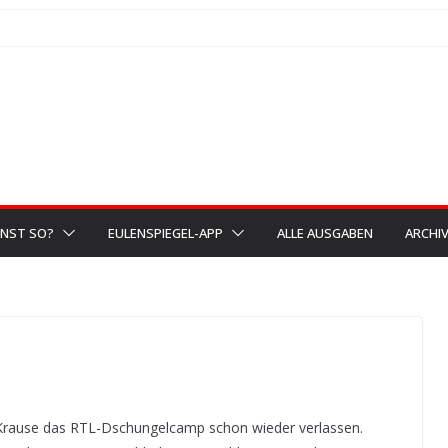
NST SO?
EULENSPIEGEL-APP
ALLE AUSGABEN
ARCHI
Krause das RTL-Dschungelcamp schon wieder verlassen.