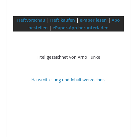
Heftvorschau
|
Heft kaufen
|
ePaper lesen
|
Abo
bestellen
|
ePaper-App herunterladen
Titel gezeichnet von Arno Funke
Hausmitteilung und Inhaltsverzeichnis