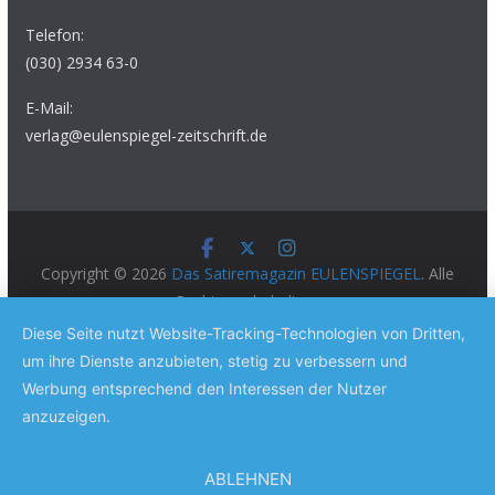
Telefon:
(030) 2934 63-0
E-Mail:
verlag@eulenspiegel-zeitschrift.de
Copyright © 2026
Das Satiremagazin EULENSPIEGEL
. Alle
Rechte vorbehalten.
Theme:
ColorMag Pro
von ThemeGrill. Präsentiert von
Diese Seite nutzt Website-Tracking-Technologien von Dritten,
WordPress
.
um ihre Dienste anzubieten, stetig zu verbessern und
Werbung entsprechend den Interessen der Nutzer
anzuzeigen.
ABLEHNEN