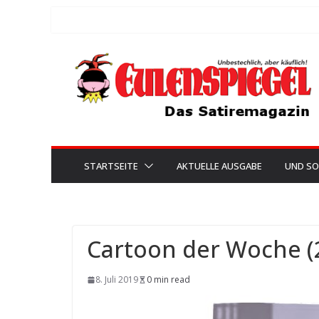
Zum
Inhalt
springen
STARTSEITE
AKTUELLE AUSGABE
UND SO
Cartoon der Woche (
8. Juli 2019
0 min read