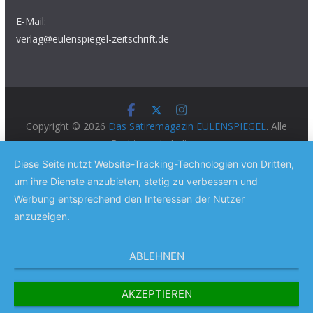
E-Mail:
verlag@eulenspiegel-zeitschrift.de
Copyright © 2026
Das Satiremagazin EULENSPIEGEL
. Alle
Rechte vorbehalten.
Theme:
ColorMag Pro
von ThemeGrill. Präsentiert von
Diese Seite nutzt Website-Tracking-Technologien von Dritten,
WordPress
.
um ihre Dienste anzubieten, stetig zu verbessern und
Werbung entsprechend den Interessen der Nutzer
anzuzeigen.
ABLEHNEN
AKZEPTIEREN