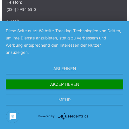
Telefon:
(030) 2934 63-0
E-Mail:
verlag@eulenspiegel-zeitschrift.de
Diese Seite nutzt Website-Tracking-Technologien von Dritten,
um ihre Dienste anzubieten, stetig zu verbessern und
Werbung entsprechend den Interessen der Nutzer
anzuzeigen.
Copyright © 2026
Das Satiremagazin EULENSPIEGEL
. Alle
ABLEHNEN
Rechte vorbehalten.
Theme:
ColorMag Pro
von ThemeGrill. Präsentiert von
AKZEPTIEREN
WordPress
.
MEHR
Powered by