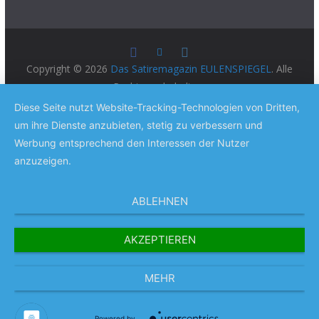
Copyright © 2026
Das Satiremagazin EULENSPIEGEL
. Alle
Rechte vorbehalten.
Theme:
ColorMag Pro
von ThemeGrill. Präsentiert von
Diese Seite nutzt Website-Tracking-Technologien von Dritten,
WordPress
.
um ihre Dienste anzubieten, stetig zu verbessern und
Werbung entsprechend den Interessen der Nutzer
anzuzeigen.
ABLEHNEN
AKZEPTIEREN
MEHR
Powered by