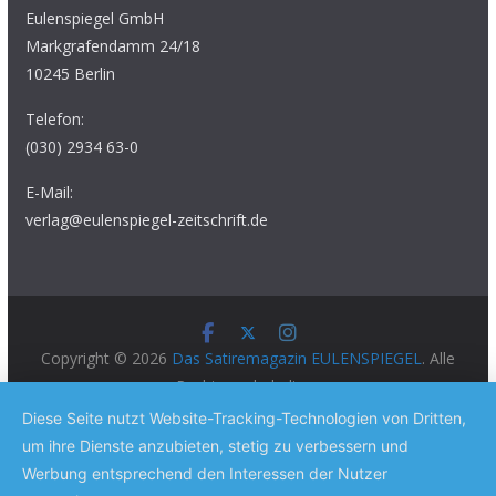
Eulenspiegel GmbH
Markgrafendamm 24/18
10245 Berlin
Telefon:
(030) 2934 63-0
E-Mail:
verlag@eulenspiegel-zeitschrift.de
Copyright © 2026
Das Satiremagazin EULENSPIEGEL
. Alle
Rechte vorbehalten.
Theme:
ColorMag Pro
von ThemeGrill. Präsentiert von
Diese Seite nutzt Website-Tracking-Technologien von Dritten,
WordPress
.
um ihre Dienste anzubieten, stetig zu verbessern und
Werbung entsprechend den Interessen der Nutzer