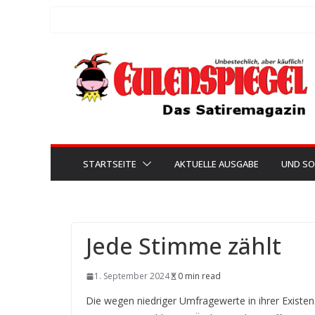
Zum
Inhalt
springen
STARTSEITE
AKTUELLE AUSGABE
UND SO
Jede Stimme zählt
1. September 2024
0 min read
Die wegen niedriger Umfragewerte in ihrer Existe