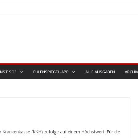
NST SO?
EULENSPIEGEL-APP
ALLE AUSGABEN
ARCHI
en Krankenkasse (KKH) zufolge auf einem Höchstwert. Für die