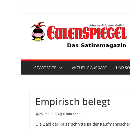
Zum
Inhalt
springen
STARTSEITE
AKTUELLE AUSGABE
UND SO
Empirisch belegt
25. Mai 2024
0 min read
Die Zahl der Kaiserschnitte ist der Kaufmännisch