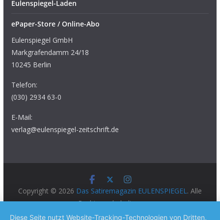
Eulenspiegel-Laden
ePaper-Store / Online-Abo
Eulenspiegel GmbH
Markgrafendamm 24/18
10245 Berlin
Telefon:
(030) 2934 63-0
E-Mail:
verlag@eulenspiegel-zeitschrift.de
Copyright © 2026
Das Satiremagazin EULENSPIEGEL
. Alle
Rechte vorbehalten.
Theme:
ColorMag Pro
von ThemeGrill. Präsentiert von
Diese Seite nutzt Website-Tracking-Technologien von Dritten,