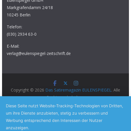
Eulenspiegel GmbH
Markgrafendamm 24/18
10245 Berlin
Telefon:
(030) 2934 63-0
E-Mail:
verlag@eulenspiegel-zeitschrift.de
Copyright © 2026
Das Satiremagazin EULENSPIEGEL
. Alle
Rechte vorbehalten.
Theme:
ColorMag Pro
von ThemeGrill. Präsentiert von
Diese Seite nutzt Website-Tracking-Technologien von Dritten,
WordPress
.
um ihre Dienste anzubieten, stetig zu verbessern und
Werbung entsprechend den Interessen der Nutzer
anzuzeigen.