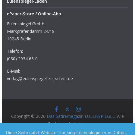
Eulenspiegel-Laden
ePaper-Store / Online-Abo
Eulenspiegel GmbH
Markgrafendamm 24/18
10245 Berlin
Telefon:
(030) 2934 63-0
E-Mail:
verlag@eulenspiegel-zeitschrift.de
Copyright © 2026
Das Satiremagazin EULENSPIEGEL
. Alle
Rechte vorbehalten.
Theme:
ColorMag Pro
von ThemeGrill. Präsentiert von
Diese Seite nutzt Website-Tracking-Technologien von Dritten,